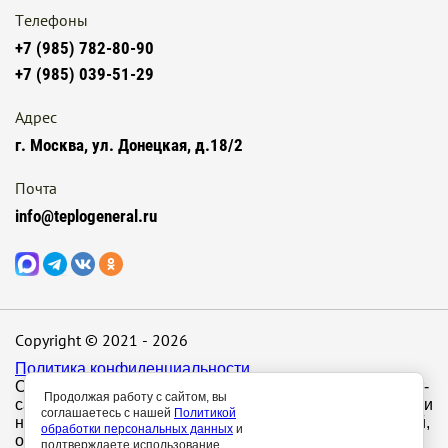
Телефоны
+7 (985) 782-80-90
+7 (985) 039-51-29
Адрес
г. Москва, ул. Донецкая, д.18/2
Почта
info@teplogeneral.ru
Copyright © 2021 - 2026
Политика конфиденциальности
Обращаем ваше внимание на то, что данный интернет-
Продолжая работу с сайтом, вы
сайт носит исключительно информационный характер и
соглашаетесь с нашей
Политикой
ни при каких условиях не является публичной офертой,
обработки персональных данных
и
определяемой положениями Статьи 437 п.2
подтверждаете использование