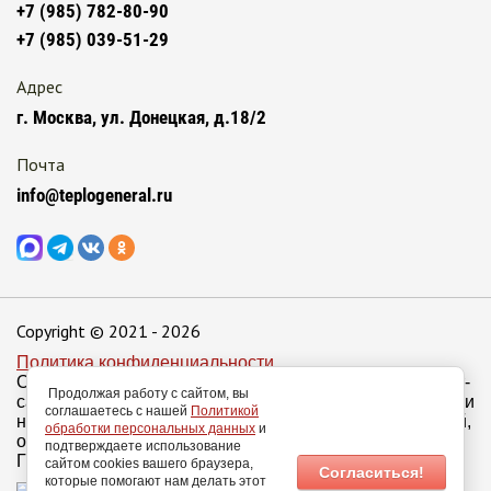
+7 (985) 782-80-90
+7 (985) 039-51-29
Адрес
г. Москва, ул. Донецкая, д.18/2
Почта
info@teplogeneral.ru
Copyright © 2021 - 2026
Политика конфиденциальности
Обращаем ваше внимание на то, что данный интернет-
Продолжая работу с сайтом, вы
сайт носит исключительно информационный характер и
соглашаетесь с нашей
Политикой
ни при каких условиях не является публичной офертой,
обработки персональных данных
и
определяемой положениями Статьи 437 п.2
подтверждаете использование
Гражданского кодекса Российской Федерации.
сайтом cookies вашего браузера,
Cогласиться!
которые помогают нам делать этот