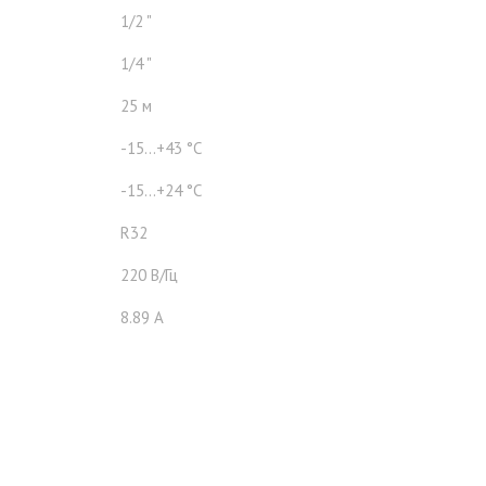
1/2 "
1/4 "
25 м
-15...+43 °C
-15...+24 °C
R32
220 В/Гц
8.89 A