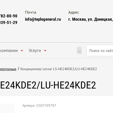
Почта
Адрес
782-80-90
info@teplogeneral.ru
г. Москва, ул. Донецкая,
039-51-29
компании
Услуги
...
верторные
/
Кондиционер Lessar LS-HE24KDE2/LU-HE24KDE2
HE24KDE2/LU-HE24KDE2
Артикул:
1503709707