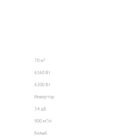
70 м²
6160 Вт
6200 Вт
Инвертор
34 дБ
900 м³/ч
Белый